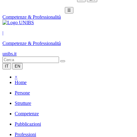
☰
Competenze & Professionalità
|
Competenze & Professionalità
unibs.it
IT
EN
×
Home
Persone
Strutture
Competenze
Pubblicazioni
Professioni