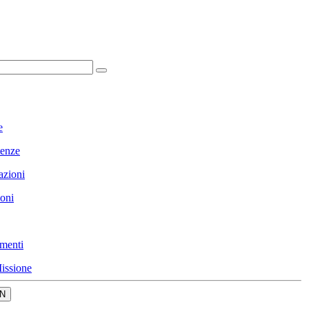
e
enze
azioni
ioni
menti
issione
N