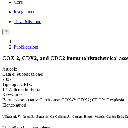
Corsi
Insegnamenti
Terza Missione
☰
Pubblicazioni
COX-2, CDX2, and CDC2 immunohistochemical assessm
Articolo
Data di Pubblicazione:
2007
Tipologia CRIS:
1.1 Articolo in rivista
Keywords:
Barrett's esophagus; Carcinoma; COX-2; CDX2; CDC2; Dysplasia
Elenco autori:
Villanacci, V.; Rossi, E.; Zambelli, C.; Galletti, A.; Cestari, Renzo; Missale, Guido; Della C
Link alla scheda completa: