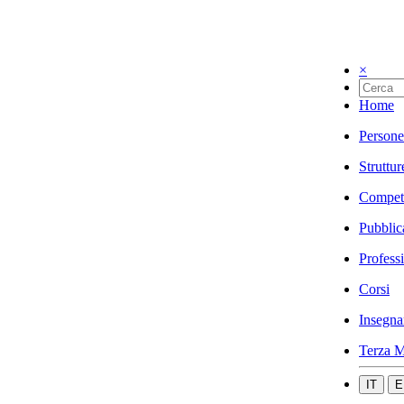
×
Home
Persone
Struttur
Compet
Pubblic
Profess
Corsi
Insegna
Terza M
IT
E