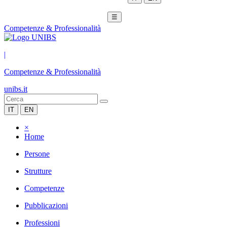
☰
Competenze & Professionalità
|
Competenze & Professionalità
unibs.it
IT
EN
×
Home
Persone
Strutture
Competenze
Pubblicazioni
Professioni