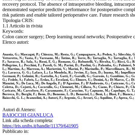
recovery protocol. The absence of intraoperative bleeding, intracorp
demonstrated superior predictive performance for postoperative compli
risk patients and enable tailored perioperative care. Future research s
Tipologia CRIS:
1.1 Articolo in rivista
Keywords:
Colon cancer surgery; Deep learning neural networks; Postoperative 
Elenco autori:
Anania, G.; Mascagni, P.; Chiozza, M.; Resta, G.; Campagnaro, A.; Pedon, S.; Silecchia, G.;
Vettoretto, N.; Vasta, F.; Varesano, M.; Tutino, R.; Torre, B.; Tartaglia, N.; Tartaglia, E.; T
F.; Saracco, R.; Sala, S.; Rossi, E. G.; Romano, G.; Robustelli, V.; Rivolta, U.; Ricci, G.; Re
Pellegrino, L.; Pecchini, F.; Paroli, G. M.; Parini, D.; Paolini, G.; Palomba, G.; Palmieri,
L.; Martino, A.; Marrosu, A.; Mariottini, V.; Marini, P.; Marinello, P.; Marcellinaro, R.; M
G.; Laracca, G. G.; Laface, L.; La Mendola, R.; Jovine, E.; Izzo, D.; Inama, M.; Impellizze
Germani, P.; Gelmini, R.; Gattolin, A.; Gatti, F.; Garulli, G.; Garosio, I.; Gambino, G.; Ga
G.; Fedele, S.; Fabris, L.; Erdas, E.; Ercolani, G.; Elmore, U.; Donini, A.; Di Marco, C.; D
Manzini, N.; De Luca, M.; De Angelis, F.; D'Agostino, F.; D'Ambrosio, G.; Cuticone, G.; Cu
Coletta, D.; Cojutti, A.; Cocorullo, G.; Clementi, M.; Cillara, N.; Ciano, P.; Chiaro, P.; Chia
Caricato, M.; Carcoforo, P.; Carannante, F.; Caracino, V.; Capuano, M.; Capolupo, G. T.; Ca
Borreca, D.; Borghi, F.; Bono, D.; Bonomo, L. D.; Bonariol, L.; Boni, L.; Blasi, F.; Bianco, A.
Baiocchi, G. L.; Avanzolini, A.; Autori, F.; Argenio, G.; Arcuri, G.; Aquilino, F.; Aprea, G
Autori di Ateneo:
BAIOCCHI GIANLUCA
Link alla scheda completa:
https://iris.unibs.it/handle/11379/641905
Pubblicato in: