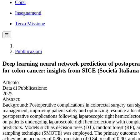
Corsi
Insegnamenti
Terza Missione
☰
Pubblicazioni
Deep learning neural network prediction of postoper
for colon cancer: insights from SICE (Società Italia
Articolo
Data di Pubblicazione:
2025
Abstract:
Background: Postoperative complications in colorectal surgery can sig
management, improving patient safety and optimizing resource allocat
postoperative complications following laparoscopic right hemicolec
on patients undergoing laparoscopic right hemicolectomy with complet
predictors. Models such as decision trees (DT), random forest (RF), 
sampling technique (SMOTE) was employed. The primary outcome was 
achieving an accuracy of 0.86, precision of 0.84, recall of 0.90, and a