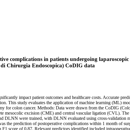
ative complications in patients undergoing laparosco
na di Chirurgia Endoscopica) CoDIG data
nificantly impact patient outcomes and healthcare costs. Accurate predic
ion. This study evaluates the application of machine learning (ML) mod
tomy for colon cancer. Methods: Data were drawn from the CoDIG (Colo
e mesocolic excision (CME) and central vascular ligation (CVL). The da
and DLNN were trained, with DLNN evaluated using cross-validation met
the prediction of postoperative complications within 1 month of su
n F1 score of 0.87. Relevant predictors identified included intraoperati