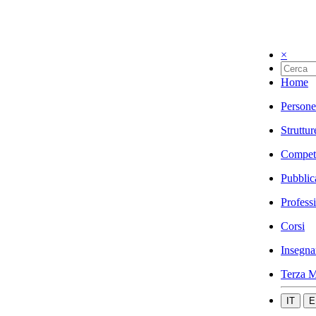
×
Home
Persone
Struttur
Compet
Pubblic
Profess
Corsi
Insegna
Terza M
IT
E