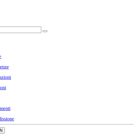
e
enze
azioni
ioni
menti
issione
N