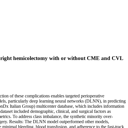
pic right hemicolectomy with or without CME and CVL
tion of these complications enables targeted perioperative
els, particularly deep learning neural networks (DLNN), in predicting
nDx Italian Group) multicenter database, which includes information
taset included demographic, clinical, and surgical factors as
rics. To address class imbalance, the synthetic minority over-
rgery. Results: The DLNN model outperformed other models,
ve minimal bleeding, blood transfusion, and adherence to the fast-track