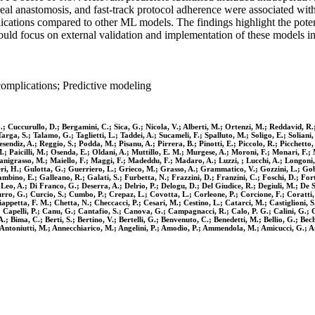
oreal anastomosis, and fast-track protocol adherence were associated 
cations compared to other ML models. The findings highlight the potenti
hould focus on external validation and implementation of these models in 
complications; Predictive modeling
 Cuccurullo, D.; Bergamini, C.; Sica, G.; Nicola, V.; Alberti, M.; Ortenzi, M.; Reddavid, R.;
arga, S.; Talamo, G.; Taglietti, L.; Taddei, A.; Sucameli, F.; Spalluto, M.; Soligo, E.; Soliani
sendiz, A.; Reggio, S.; Podda, M.; Pisanu, A.; Pirrera, B.; Pinotti, E.; Piccolo, R.; Picchetto, A
 M.; Paicilli, M.; Osenda, E.; Oldani, A.; Muttillo, E. M.; Murgese, A.; Moroni, F.; Monari, F
anigrasso, M.; Maiello, F.; Maggi, F.; Madeddu, F.; Madaro, A.; Luzzi, ; Lucchi, A.; Longoni, 
ri, H.; Gulotta, G.; Guerriero, L.; Grieco, M.; Grasso, A.; Grammatico, V.; Gozzini, L.; Gobb
mbino, E.; Galleano, R.; Galati, S.; Furbetta, N.; Frazzini, D.; Franzini, C.; Foschi, D.; Fort
i Leo, A.; Di Franco, G.; Deserra, A.; Delrio, P.; Delogu, D.; Del Giudice, R.; Degiuli, M.; De
rro, G.; Curcio, S.; Cumbo, P.; Crepaz, L.; Covotta, L.; Corleone, P.; Corcione, F.; Coratti,
ppetta, F. M.; Chetta, N.; Checcacci, P.; Cesari, M.; Cestino, L.; Catarci, M.; Castiglioni, S.;
pelli, P.; Canu, G.; Cantafio, S.; Canova, G.; Campagnacci, R.; Calo, P. G.; Calini, G.; Cal
; Bima, C.; Berti, S.; Bertino, V.; Bertelli, G.; Benvenuto, C.; Benedetti, M.; Bellio, G.; Bechi
.; Antoniutti, M.; Annecchiarico, M.; Angelini, P.; Amodio, P.; Ammendola, M.; Amicucci, G.; A