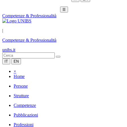
☰
Competenze & Professionalità
|
Competenze & Professionalità
unibs.it
IT
EN
×
Home
Persone
Strutture
Competenze
Pubblicazioni
Professioni