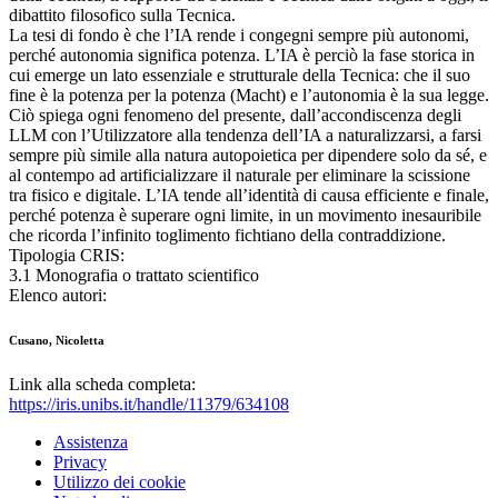
dibattito filosofico sulla Tecnica.
La tesi di fondo è che l’IA rende i congegni sempre più autonomi,
perché autonomia significa potenza. L’IA è perciò la fase storica in
cui emerge un lato essenziale e strutturale della Tecnica: che il suo
fine è la potenza per la potenza (Macht) e l’autonomia è la sua legge.
Ciò spiega ogni fenomeno del presente, dall’accondiscenza degli
LLM con l’Utilizzatore alla tendenza dell’IA a naturalizzarsi, a farsi
sempre più simile alla natura autopoietica per dipendere solo da sé, e
al contempo ad artificializzare il naturale per eliminare la scissione
tra fisico e digitale. L’IA tende all’identità di causa efficiente e finale,
perché potenza è superare ogni limite, in un movimento inesauribile
che ricorda l’infinito toglimento fichtiano della contraddizione.
Tipologia CRIS:
3.1 Monografia o trattato scientifico
Elenco autori:
Cusano, Nicoletta
Link alla scheda completa:
https://iris.unibs.it/handle/11379/634108
Assistenza
Privacy
Utilizzo dei cookie