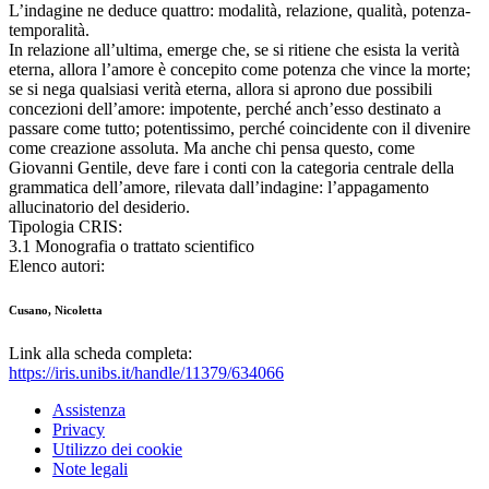
L’indagine ne deduce quattro: modalità, relazione, qualità, potenza-
temporalità.
In relazione all’ultima, emerge che, se si ritiene che esista la verità
eterna, allora l’amore è concepito come potenza che vince la morte;
se si nega qualsiasi verità eterna, allora si aprono due possibili
concezioni dell’amore: impotente, perché anch’esso destinato a
passare come tutto; potentissimo, perché coincidente con il divenire
come creazione assoluta. Ma anche chi pensa questo, come
Giovanni Gentile, deve fare i conti con la categoria centrale della
grammatica dell’amore, rilevata dall’indagine: l’appagamento
allucinatorio del desiderio.
Tipologia CRIS:
3.1 Monografia o trattato scientifico
Elenco autori:
Cusano, Nicoletta
Link alla scheda completa:
https://iris.unibs.it/handle/11379/634066
Assistenza
Privacy
Utilizzo dei cookie
Note legali