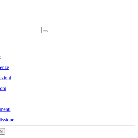
e
enze
azioni
ioni
menti
issione
N