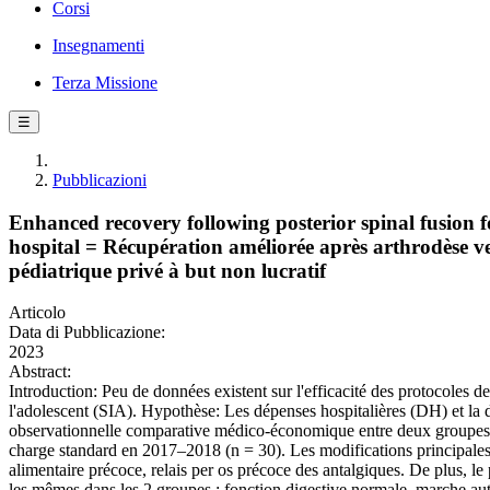
Corsi
Insegnamenti
Terza Missione
☰
Pubblicazioni
Enhanced recovery following posterior spinal fusion f
hospital = Récupération améliorée après arthrodèse ve
pédiatrique privé à but non lucratif
Articolo
Data di Pubblicazione:
2023
Abstract:
Introduction: Peu de données existent sur l'efficacité des protocoles
l'adolescent (SIA). Hypothèse: Les dépenses hospitalières (DH) et la
observationnelle comparative médico-économique entre deux groupes 
charge standard en 2017–2018 (n = 30). Les modifications principales 
alimentaire précoce, relais per os précoce des antalgiques. De plus, le p
les mêmes dans les 2 groupes : fonction digestive normale, marche au