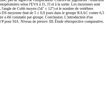
topératoires selon l'EVA à J1, J3 et à la sortie. Les moyennes sont
e, l'angle de Cobb moyen (54° ± 12°) et le nombre de vertèbres
 La DS moyenne était de 5 ± 0,9 jours dans le groupe RAAC contre 6,5
e a été constatée par groupe. Conclusion: L'introduction d'un
VP pour SIA. Niveau de preuve: III; Étude rétrospective comparative.