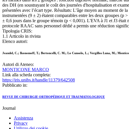
des DH (en soustrayant le coût des journées d'hospitalisation et exame
présentées avec l’écart type. Résultats: L’âge moyen au moment de la 
instrumentées (9 ± 2) étaient comparables entre les deux groupes (p 
± 0,6 jours dans le groupe témoin (p < 0,001). L'EVA à J1 et J3 étai
protocole RAAC sans personnel dédié a permis une réduction signific
Tipologia CRIS:
1.1 Articolo in rivista
Elenco autori:
Jeandel, C.; Ikonomoff, T.; Bertoncelli, C. M.; Lo Cunsolo, L.; Vergillos Luna, M.; Montico
Autori di Ateneo:
MONTICONE MARCO
Link alla scheda completa:
https://iris.unibs.it/handle/11379/642508
Pubblicato in:
REVUE DE CHIRURGIE ORTHOPÉDIQUE ET TRAUMATOLOGIQUE
Journal
Assistenza
Privacy
Utilizzo dei cookie