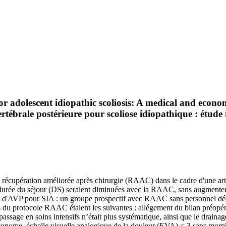
or adolescent idiopathic scoliosis: A medical and econo
rtébrale postérieure pour scoliose idiopathique : étud
 de récupération améliorée après chirurgie (RAAC) dans le cadre d'une ar
 durée du séjour (DS) seraient diminuées avec la RAAC, sans augmenter 
d'AVP pour SIA : un groupe prospectif avec RAAC sans personnel dédi
du protocole RAAC étaient les suivantes : allégement du bilan préopérat
assage en soins intensifs n’était plus systématique, ainsi que le drainage 
tonome, échelle visuelle analogique de la douleur (EVA) < 3 sans morph