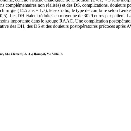
ns complémentaires non réalisés) et des DS, complications, douleurs pos
chirurgie (14,5 ans ± 1,7), le sex-ratio, le type de courbure selon Lenk
> 0,5). Les DH étaient réduites en moyenne de 3029 euros par patient.
t moins importante dans le groupe RAAC. Une complication postopératoir
ative des DH, des DS et des douleurs postopératoires précoces après A
ne, M.; Clement, J. -L.; Rampal, V.; Solla, F.