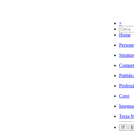
×
Home
Persone
Struttur
Compet
Pubblic
Profess
Corsi
Insegna
Terza M
IT
E