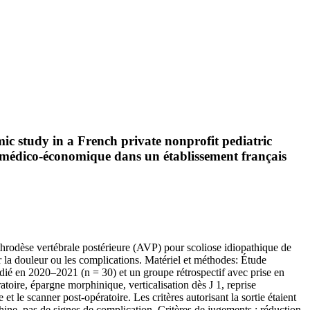
mic study in a French private nonprofit pediatric
e médico-économique dans un établissement français
throdèse vertébrale postérieure (AVP) pour scoliose idiopathique de
la douleur ou les complications. Matériel et méthodes: Étude
é en 2020–2021 (n = 30) et un groupe rétrospectif avec prise en
oire, épargne morphinique, verticalisation dès J 1, reprise
et le scanner post-opératoire. Les critères autorisant la sortie étaient
ine, pas de signes de complication. Critères de jugements : réduction