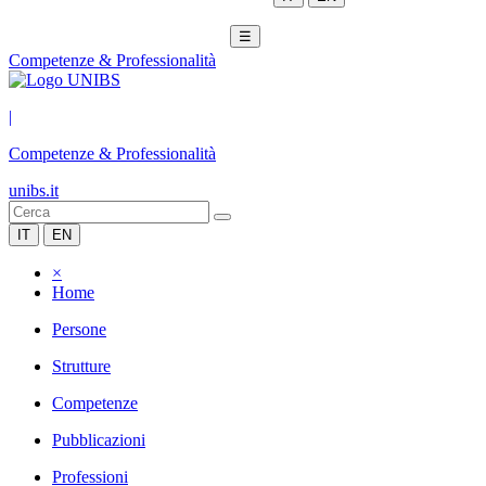
☰
Competenze & Professionalità
|
Competenze & Professionalità
unibs.it
IT
EN
×
Home
Persone
Strutture
Competenze
Pubblicazioni
Professioni