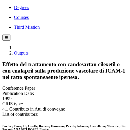
Degrees
Courses
Third Mission
☰
Outputs
Effetto del trattamento con candesartan cilexetil o
con enalapril sulla produzione vascolare di ICAM-1
nel ratto spontaneaente iperteso.
Conference Paper
Publication Date:
1999
CRIS type:
4.1 Contributo in Atti di convegno
List of contributors:
Porteri, Enzo; D., Guelfi; Rizzoni, Damiano; Piccoli, Adriana; Castellano, Maurizio; C.,
Perani; AGABITI ROSEI, Enrico