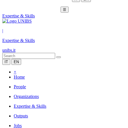
☰
Expertise & Skills
|
Expertise & Skills
unibs.it
IT
EN
×
Home
People
Organizations
Expertise & Skills
Outputs
Jobs