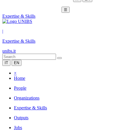
☰
Expertise & Skills
|
Expertise & Skills
unibs.it
IT
EN
×
Home
People
Organizations
Expertise & Skills
Outputs
Jobs