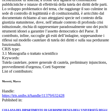
pubblicistiche e istanze di effettività della tutela dei diritti delle parti.
Lo sviluppo problematico del tema, che raggiunge il suo culmine in
sede di controllo di legittimità e di costituzionalità, è arricchito dal
documentato richiamo al suo atteggiarsi specie nel contesto della
giustizia statunitense, dove, nell’attuale contesto di profonda crisi
istituzionale, rischia di rappresentare paradossalmente uno dei pochi
strumenti idonei a garantire l’assetto democratico del Paese. Il
contributo, infine, raccoglie gli esiti dell’indagine, soppesandone i
riflessi sul modello cautelare di tutela dei diritti e sulla sua perdurante
funzionalità.
CRIS type:
3.1 Monografia o trattato scientifico
Keywords:
Tutela cautelare, potere generale di cautela, preliminary injunctions,
provvedimenti d'urgenza, Corti Supreme
List of contributors:
Morotti, Marco
Handle:
https://iris.unibs.it/handle/11379/632428
Published in:
COLLANA DEL DIPARTIMENTO DI GIURISPRUDENZA DELL'UNIVERSITÀ DEGLI