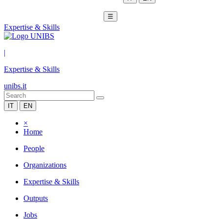
☰
Expertise & Skills
|
Expertise & Skills
unibs.it
IT
EN
×
Home
People
Organizations
Expertise & Skills
Outputs
Jobs