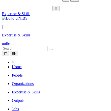
☰
Expertise & Skills
|
Expertise & Skills
unibs.it
IT
EN
×
Home
People
Organizations
Expertise & Skills
Outputs
Jobs