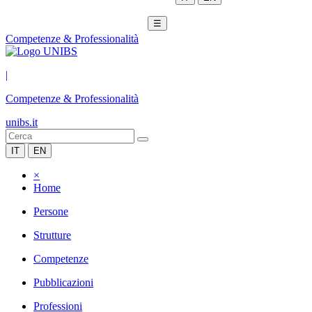
☰
Competenze & Professionalità
|
Competenze & Professionalità
unibs.it
IT
EN
×
Home
Persone
Strutture
Competenze
Pubblicazioni
Professioni