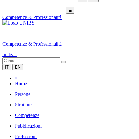
☰
Competenze & Professionalità
|
Competenze & Professionalità
unibs.it
IT
EN
×
Home
Persone
Strutture
Competenze
Pubblicazioni
Professioni