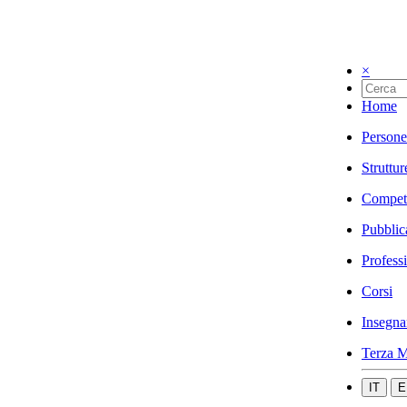
×
Home
Persone
Struttur
Compet
Pubblic
Profess
Corsi
Insegna
Terza M
IT
E