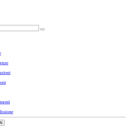
e
enze
azioni
ioni
menti
issione
N