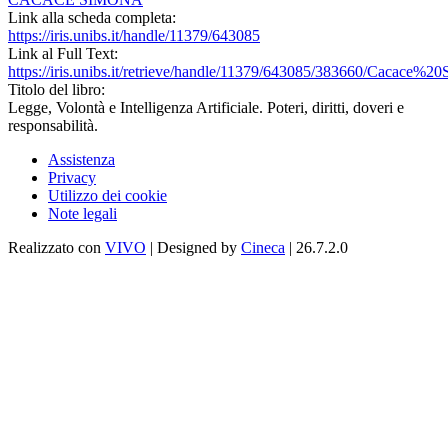
Link alla scheda completa:
https://iris.unibs.it/handle/11379/643085
Link al Full Text:
https://iris.unibs.it/retrieve/handle/11379/643085/383660/Caca
Titolo del libro:
Legge, Volontà e Intelligenza Artificiale. Poteri, diritti, doveri e
responsabilità.
Assistenza
Privacy
Utilizzo dei cookie
Note legali
Realizzato con
VIVO
| Designed by
Cineca
| 26.7.2.0