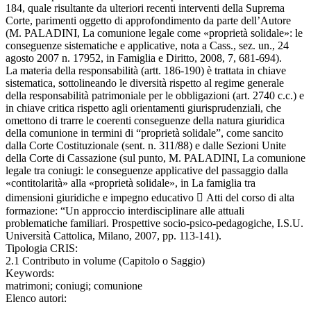
184, quale risultante da ulteriori recenti interventi della Suprema
Corte, parimenti oggetto di approfondimento da parte dell’Autore
(M. PALADINI, La comunione legale come «proprietà solidale»: le
conseguenze sistematiche e applicative, nota a Cass., sez. un., 24
agosto 2007 n. 17952, in Famiglia e Diritto, 2008, 7, 681-694).
La materia della responsabilità (artt. 186-190) è trattata in chiave
sistematica, sottolineando le diversità rispetto al regime generale
della responsabilità patrimoniale per le obbligazioni (art. 2740 c.c.) e
in chiave critica rispetto agli orientamenti giurisprudenziali, che
omettono di trarre le coerenti conseguenze della natura giuridica
della comunione in termini di “proprietà solidale”, come sancito
dalla Corte Costituzionale (sent. n. 311/88) e dalle Sezioni Unite
della Corte di Cassazione (sul punto, M. PALADINI, La comunione
legale tra coniugi: le conseguenze applicative del passaggio dalla
«contitolarità» alla «proprietà solidale», in La famiglia tra
dimensioni giuridiche e impegno educativo  Atti del corso di alta
formazione: “Un approccio interdisciplinare alle attuali
problematiche familiari. Prospettive socio-psico-pedagogiche, I.S.U.
Università Cattolica, Milano, 2007, pp. 113-141).
Tipologia CRIS:
2.1 Contributo in volume (Capitolo o Saggio)
Keywords:
matrimoni; coniugi; comunione
Elenco autori: