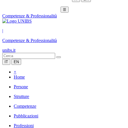
☰
Competenze & Professionalità
|
Competenze & Professionalità
unibs.it
IT
EN
×
Home
Persone
Strutture
Competenze
Pubblicazioni
Professioni