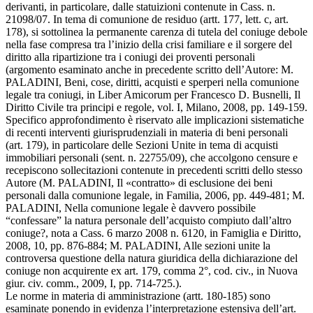
derivanti, in particolare, dalle statuizioni contenute in Cass. n.
21098/07. In tema di comunione de residuo (artt. 177, lett. c, art.
178), si sottolinea la permanente carenza di tutela del coniuge debole
nella fase compresa tra l’inizio della crisi familiare e il sorgere del
diritto alla ripartizione tra i coniugi dei proventi personali
(argomento esaminato anche in precedente scritto dell’Autore: M.
PALADINI, Beni, cose, diritti, acquisti e sperperi nella comunione
legale tra coniugi, in Liber Amicorum per Francesco D. Busnelli, Il
Diritto Civile tra principi e regole, vol. I, Milano, 2008, pp. 149-159.
Specifico approfondimento è riservato alle implicazioni sistematiche
di recenti interventi giurisprudenziali in materia di beni personali
(art. 179), in particolare delle Sezioni Unite in tema di acquisti
immobiliari personali (sent. n. 22755/09), che accolgono censure e
recepiscono sollecitazioni contenute in precedenti scritti dello stesso
Autore (M. PALADINI, Il «contratto» di esclusione dei beni
personali dalla comunione legale, in Familia, 2006, pp. 449-481; M.
PALADINI, Nella comunione legale è davvero possibile
“confessare” la natura personale dell’acquisto compiuto dall’altro
coniuge?, nota a Cass. 6 marzo 2008 n. 6120, in Famiglia e Diritto,
2008, 10, pp. 876-884; M. PALADINI, Alle sezioni unite la
controversa questione della natura giuridica della dichiarazione del
coniuge non acquirente ex art. 179, comma 2°, cod. civ., in Nuova
giur. civ. comm., 2009, I, pp. 714-725.).
Le norme in materia di amministrazione (artt. 180-185) sono
esaminate ponendo in evidenza l’interpretazione estensiva dell’art.