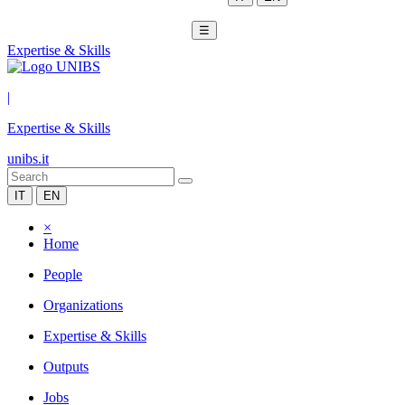
☰
Expertise & Skills
|
Expertise & Skills
unibs.it
IT
EN
×
Home
People
Organizations
Expertise & Skills
Outputs
Jobs