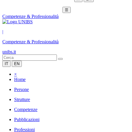
☰
Competenze & Professionalità
|
Competenze & Professionalità
unibs.it
IT
EN
×
Home
Persone
Strutture
Competenze
Pubblicazioni
Professioni