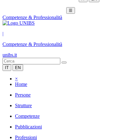
☰
Competenze & Professionalità
|
Competenze & Professionalità
unibs.it
IT
EN
×
Home
Persone
Strutture
Competenze
Pubblicazioni
Professioni