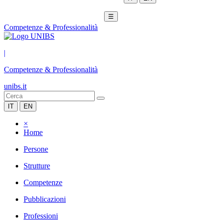
☰
Competenze & Professionalità
|
Competenze & Professionalità
unibs.it
IT
EN
×
Home
Persone
Strutture
Competenze
Pubblicazioni
Professioni