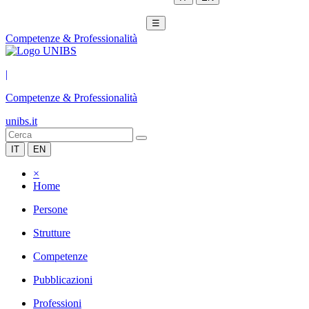
☰
Competenze & Professionalità
|
Competenze & Professionalità
unibs.it
IT
EN
×
Home
Persone
Strutture
Competenze
Pubblicazioni
Professioni