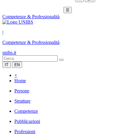
☰
Competenze & Professionalità
|
Competenze & Professionalità
unibs.it
IT
EN
×
Home
Persone
Strutture
Competenze
Pubblicazioni
Professioni