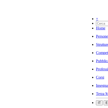
×
Home
Persone
Struttur
Compet
Pubblic
Profess
Corsi
Insegna
Terza M
IT
E