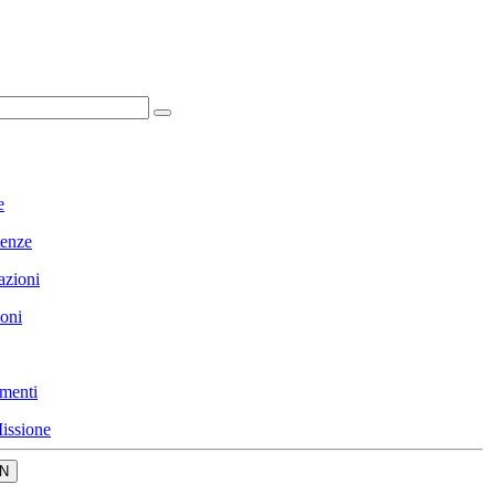
e
enze
azioni
ioni
menti
issione
N