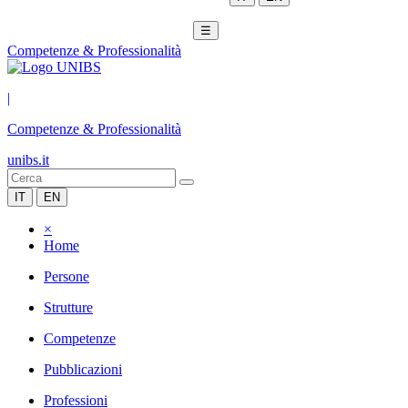
☰
Competenze & Professionalità
|
Competenze & Professionalità
unibs.it
IT
EN
×
Home
Persone
Strutture
Competenze
Pubblicazioni
Professioni