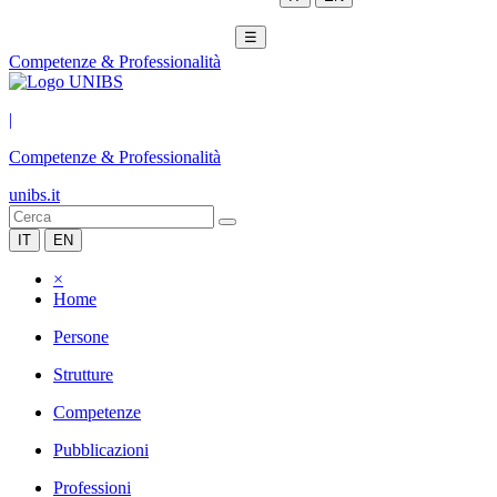
☰
Competenze & Professionalità
|
Competenze & Professionalità
unibs.it
IT
EN
×
Home
Persone
Strutture
Competenze
Pubblicazioni
Professioni