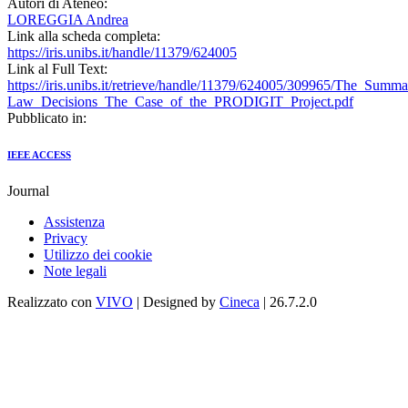
Autori di Ateneo:
LOREGGIA Andrea
Link alla scheda completa:
https://iris.unibs.it/handle/11379/624005
Link al Full Text:
https://iris.unibs.it/retrieve/handle/11379/624005/309965/The_Summa
Law_Decisions_The_Case_of_the_PRODIGIT_Project.pdf
Pubblicato in:
IEEE ACCESS
Journal
Assistenza
Privacy
Utilizzo dei cookie
Note legali
Realizzato con
VIVO
| Designed by
Cineca
| 26.7.2.0