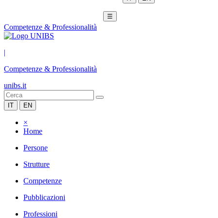
☰
Competenze & Professionalità
|
Competenze & Professionalità
unibs.it
IT
EN
×
Home
Persone
Strutture
Competenze
Pubblicazioni
Professioni