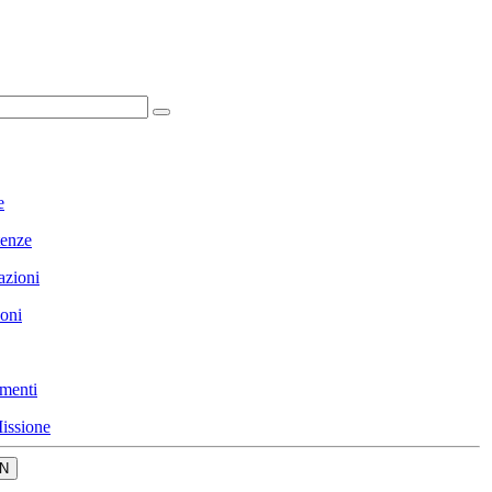
e
enze
azioni
ioni
menti
issione
N