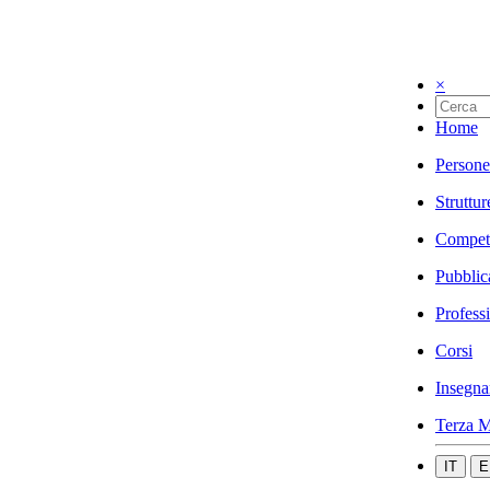
×
Home
Persone
Struttur
Compet
Pubblic
Profess
Corsi
Insegna
Terza M
IT
E