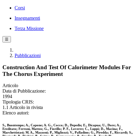
Corsi
Insegnamenti
Terza Missione
☰
Pubblicazioni
Construction And Test Of Calorimeter Modules For
The Chorus Experiment
Articolo
Data di Pubblicazione:
1994
Tipologia CRIS:
1.1 Articolo in rivista
Elenco autori:
S., Buontempo; A., Capone; A. G., Cocco; D., Depedis; E., Dicapua; U., Dore; A.,
Ereditato; Ferroni, Matteo; G., Fiorillo; P. F., Loverre; C., Luppi; D., Macina; F.,
Marchettistasi; M. A., Mazzoni; P., Migliozzi; V., Palladino; G., Piredda; F., Riccardi; S.,