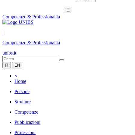
☰
Competenze & Professionalità
|
Competenze & Professionalità
unibs.it
IT
EN
×
Home
Persone
Strutture
Competenze
Pubblicazioni
Professioni