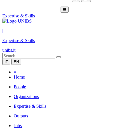
☰
Expertise & Skills
|
Expertise & Skills
unibs.it
IT
EN
×
Home
People
Organizations
Expertise & Skills
Outputs
Jobs