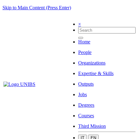
Skip to Main Content (Press Enter)
×
Home
People
Organizations
Expertise & Skills
Outputs
Jobs
Degrees
Courses
Third Mission
IT
EN