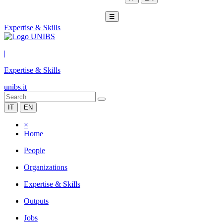
☰
Expertise & Skills
|
Expertise & Skills
unibs.it
IT
EN
×
Home
People
Organizations
Expertise & Skills
Outputs
Jobs