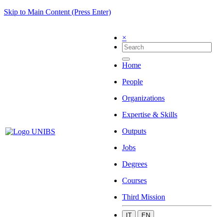
Skip to Main Content (Press Enter)
×
Home
People
Organizations
Expertise & Skills
Outputs
Jobs
Degrees
Courses
Third Mission
IT
EN