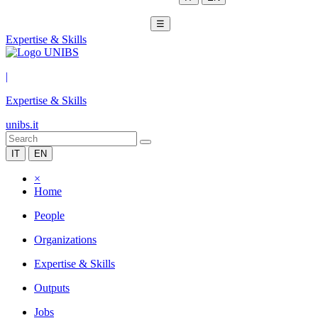
☰
Expertise & Skills
|
Expertise & Skills
unibs.it
IT
EN
×
Home
People
Organizations
Expertise & Skills
Outputs
Jobs