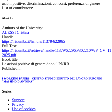
azioni positive, discriminazioni, concorsi, preferenza di genere
List of contributors:
Alessi, C.
Authors of the University:
ALESSI Cristina
Handle:
https://iris.unibs.it/handle/11379/622965
Full Text:
https://iris.unibs.it/retrieve/handle/11379/622965/302210/WP_CV_11
2025.pdf
Book title:
Le azioni positive di genere dopo il PNRR
Published in:
I WORKING PAPERS - CENTRO STUDI DI DIRITTO DEL LAVORO EUROPEO
"MASSIMO D'ANTONA"
Series
Support
Privacy
Use of cookies