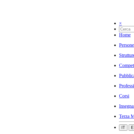
×
Home
Persone
Struttur
Compet
Pubblic
Profess
Corsi
Insegna
Terza M
IT
E