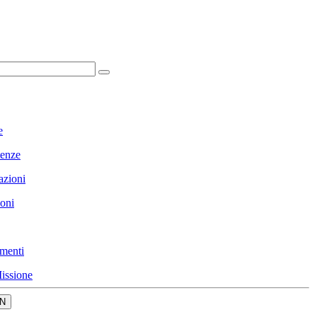
e
enze
azioni
ioni
menti
issione
N