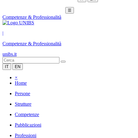
☰
Competenze & Professionalità
|
Competenze & Professionalità
unibs.it
IT
EN
×
Home
Persone
Strutture
Competenze
Pubblicazioni
Professioni