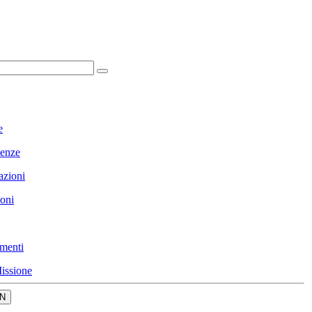
e
enze
azioni
ioni
menti
issione
N