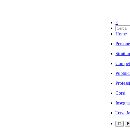
×
Home
Persone
Struttur
Compet
Pubblic
Profess
Corsi
Insegna
Terza M
IT
E