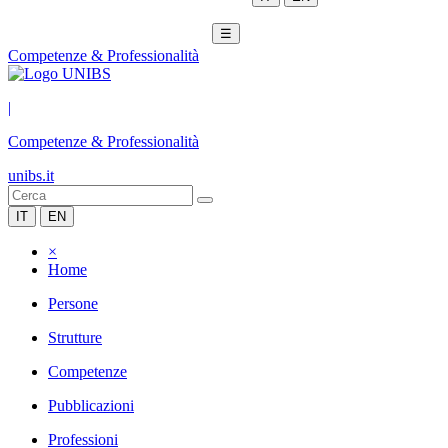
☰
Competenze & Professionalità
|
Competenze & Professionalità
unibs.it
IT
EN
×
Home
Persone
Strutture
Competenze
Pubblicazioni
Professioni