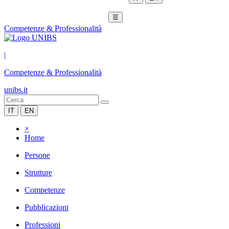
☰
Competenze & Professionalità
|
Competenze & Professionalità
unibs.it
IT
EN
×
Home
Persone
Strutture
Competenze
Pubblicazioni
Professioni