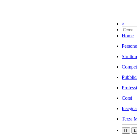
×
Home
Persone
Struttur
Compet
Pubblic
Profess
Corsi
Insegna
Terza M
IT
E