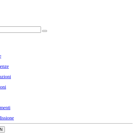
e
enze
azioni
ioni
menti
issione
N