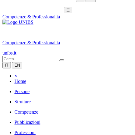
☰
Competenze & Professionalità
|
Competenze & Professionalità
unibs.it
IT
EN
×
Home
Persone
Strutture
Competenze
Pubblicazioni
Professioni