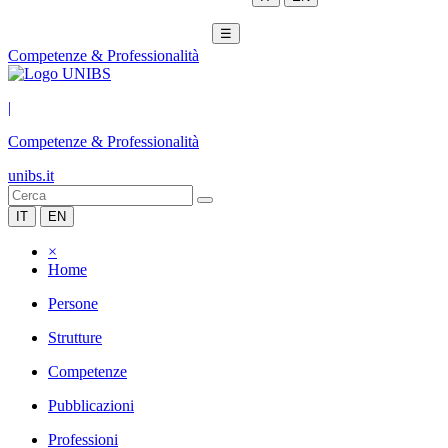
☰
Competenze & Professionalità
|
Competenze & Professionalità
unibs.it
IT
EN
×
Home
Persone
Strutture
Competenze
Pubblicazioni
Professioni