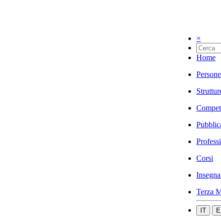
×
Home
Persone
Struttur
Compet
Pubblic
Profess
Corsi
Insegna
Terza M
IT
E