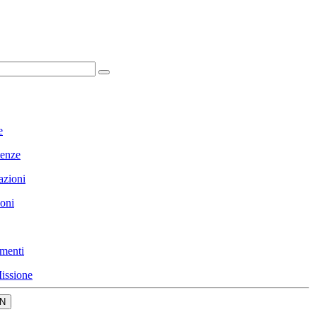
e
enze
azioni
ioni
menti
issione
N