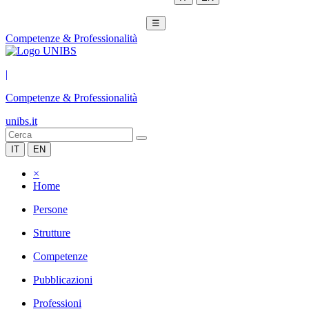
☰
Competenze & Professionalità
|
Competenze & Professionalità
unibs.it
IT
EN
×
Home
Persone
Strutture
Competenze
Pubblicazioni
Professioni