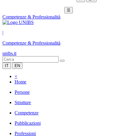
☰
Competenze & Professionalità
|
Competenze & Professionalità
unibs.it
IT
EN
×
Home
Persone
Strutture
Competenze
Pubblicazioni
Professioni