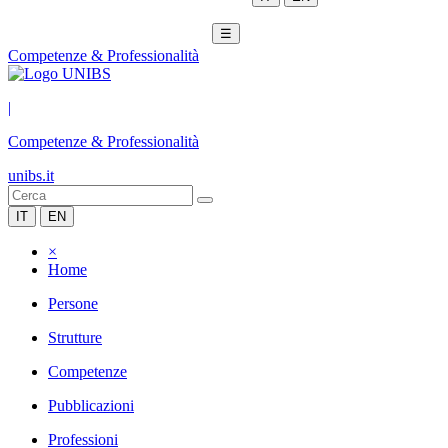
☰
Competenze & Professionalità
|
Competenze & Professionalità
unibs.it
IT
EN
×
Home
Persone
Strutture
Competenze
Pubblicazioni
Professioni