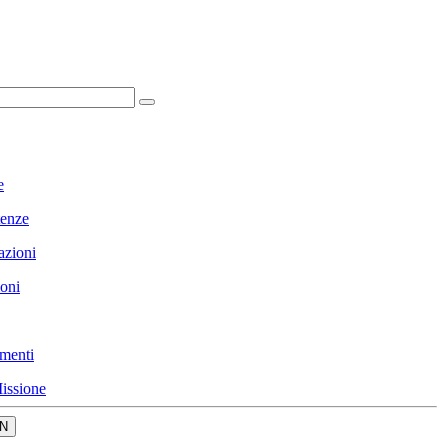
e
enze
azioni
ioni
menti
issione
N