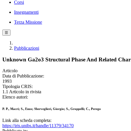
Corsi
Insegnamenti
Terza Missione
☰
Pubblicazioni
Unknown Ga2o3 Structural Phase And Related Charact
Articolo
Data di Pubblicazione:
1993
Tipologia CRIS:
1.1 Articolo in rivista
Elenco autori:
P. P., Macri; S., Enzo; Sberveglieri, Giorgio; S., Groppelli; C., Perego
Link alla scheda completa:
https://iris.unibs.it/handle/11379/34170
Pubblicato in: