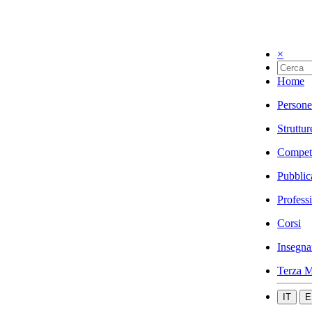
×
Home
Persone
Struttur
Compet
Pubblic
Profess
Corsi
Insegna
Terza M
IT
E