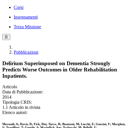
Corsi
Insegnamenti
Terza Missione
☰
Pubblicazioni
Delirium Superimposed on Dementia Strongly
Predicts Worse Outcomes in Older Rehabilitation
Inpatients.
Articolo
Data di Pubblicazione:
2014
Tipologia CRIS:
1.1 Articolo in rivista
Elenco autori:
Morandi, A; Davis, D; Fick, Dm; Turco, R; Boustani, M; Lucchi, E; Guerini, F; Morghen,
S; Torpilliesi, T; Gentile, S; Maclullich, Am; Trabucchi, M; Bellelli, G.