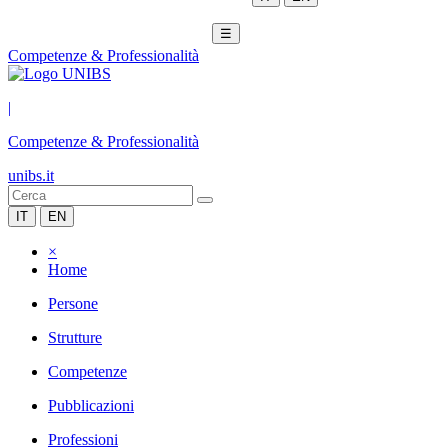
☰
Competenze & Professionalità
|
Competenze & Professionalità
unibs.it
IT
EN
×
Home
Persone
Strutture
Competenze
Pubblicazioni
Professioni