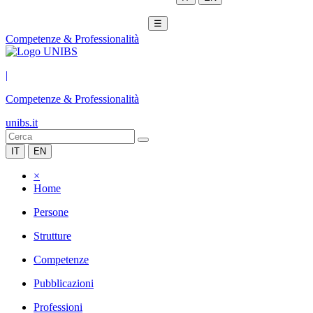
☰
Competenze & Professionalità
|
Competenze & Professionalità
unibs.it
IT
EN
×
Home
Persone
Strutture
Competenze
Pubblicazioni
Professioni